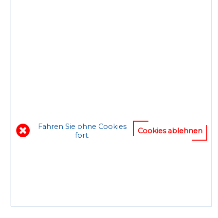
Arbeits- und Schichzeiten erfüllt werden.
Kundenorientierte Lösungen mit Qualität
Fahren Sie ohne Cookies
Cookies ablehnen
fort.