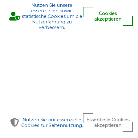
Nutzen Sie unsere
essenziellen sowie
Cookies
statistische Cookies um die
akzeptieren
Nutzerfahrung zu
verbessern.
Zuschneiden, Biegen und Fügen mit der gewünschten
Oberflächenbehandlung, in allen Fällen ist die
PFISTER
Qualität für Sie eine Sicherheit.
Neben der Entwicklung und Fertigung übernehmen
wir auch die Montage Ihrer Produkte und Projekte.
Nutzen Sie nur essenzielle
Essentielle Cookies
Dazu bieten wir Ihnen die Baugruppenmontage
Cookies zur Seitennutzung.
akzeptieren
inklusive aller von Ihnen gewünschten Oberflächen an.
Auch enge Zeitvorgaben können dank flexibler